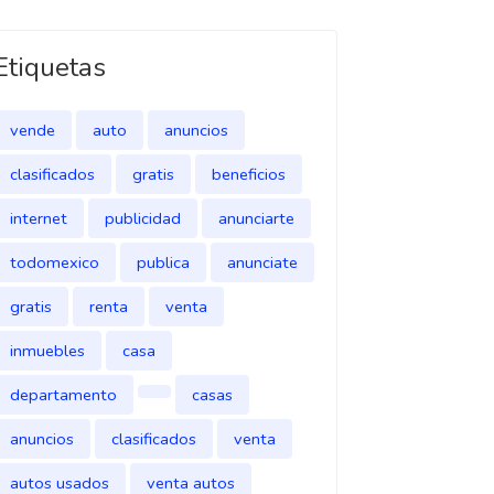
Etiquetas
vende
auto
anuncios
clasificados
gratis
beneficios
internet
publicidad
anunciarte
todomexico
publica
anunciate
gratis
renta
venta
inmuebles
casa
departamento
casas
anuncios
clasificados
venta
autos usados
venta autos