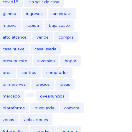
covid19
sin salir de casa
genera
ingresos
anunciate
masiva
rapida
bajo costo
alto alcance
vende
compra
casa nueva
casa usada
presupuesto
inversion
hogar
pros
contras
comprador
primera vez
precios
ideas
mercado
oyeanuncios
plataforma
busqueda
compra
zonas
aplicaciones
fotografias
coordina
entrega