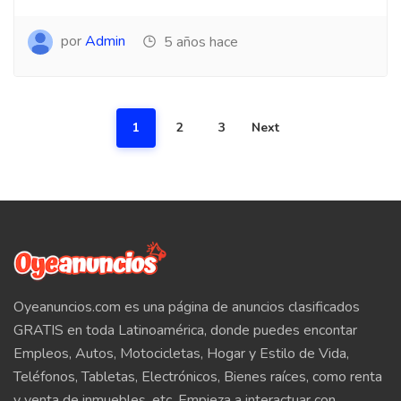
por
Admin
5 años hace
1
2
3
Next
Oyeanuncios.com es una página de anuncios clasificados
GRATIS en toda Latinoamérica, donde puedes encontar
Empleos, Autos, Motocicletas, Hogar y Estilo de Vida,
Teléfonos, Tabletas, Electrónicos, Bienes raíces, como renta
y venta de inmuebles, etc. Empieza a interactuar con