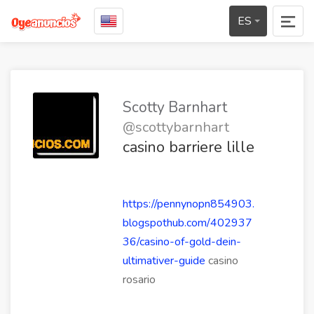
ES
Scotty Barnhart
@scottybarnhart
casino barriere lille
https://pennynopn854903.
blogspothub.com/402937
36/casino-of-gold-dein-
ultimativer-guide
casino
rosario