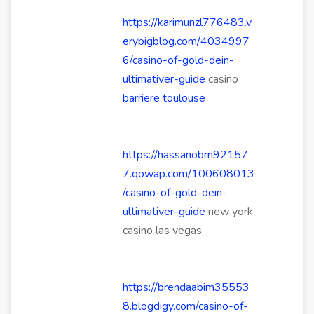
https://karimunzl776483.v
erybigblog.com/4034997
6/casino-of-gold-dein-
ultimativer-guide
casino
barriere toulouse
https://hassanobrn92157
7.qowap.com/100608013
/casino-of-gold-dein-
ultimativer-guide
new york
casino las vegas
https://brendaabim35553
8.blogdigy.com/casino-of-