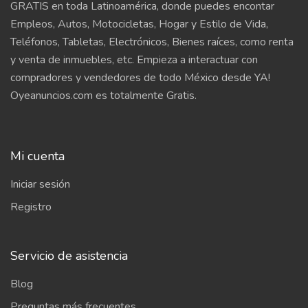
GRATIS en toda Latinoamérica, donde puedes encontar
Empleos, Autos, Motocicletas, Hogar y Estilo de Vida,
Teléfonos, Tabletas, Electrónicos, Bienes raíces, como renta
y venta de inmuebles, etc. Empieza a interactuar con
compradores y vendedores de todo México desde YA!
Oyeanuncios.com es totalmente Gratis.
Mi cuenta
Iniciar sesión
Registro
Servicio de asistencia
Blog
Preguntas más frecuentes