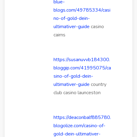
blue-
blogs.com/49785334/casi
no-of-gold-dein-
ultimativer-guide
casino
cairns
https://susanuvvb184300.
bloggip.com/41995075/ca
sino-of-gold-dein-
ultimativer-guide
country
club casino launceston
https://deaconbalf885780.
blogolize.com/casino-of-
gold-dein-ultimativer-