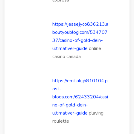
express
https://jessejyco836213.a
boutyoublog.com/534707
37/casino-of-gold-dein-
ultimativer-guide
online
casino canada
https://emiliakjjh810104.p
ost-
blogs.com/62433204/casi
no-of-gold-dein-
ultimativer-guide
playing
roulette