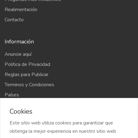
Realimentación
Contacto
Información
Anuncie aquí
Politica de Privacidad
Reglas para Publicar
Terminos y Condiciones
Países
Mapa del sitio
Cookies
Este sitio web utiliza cookies para garantizar que
obtenga la mejor experiencia en nuestro sitio web