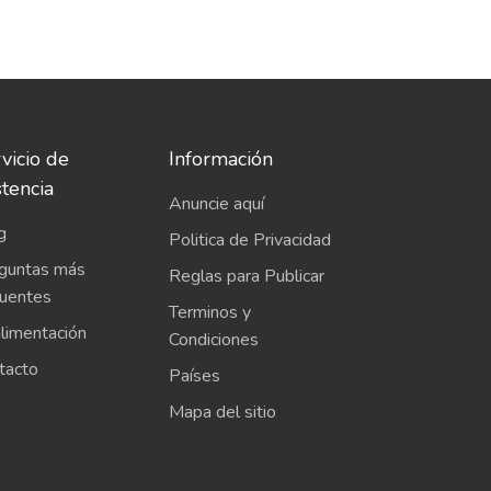
vicio de
Información
stencia
Anuncie aquí
g
Politica de Privacidad
guntas más
Reglas para Publicar
cuentes
Terminos y
limentación
Condiciones
tacto
Países
Mapa del sitio