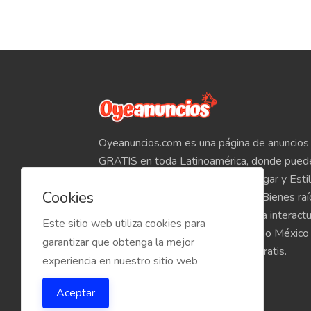
Oyeanuncios.com es una página de anuncios 
GRATIS en toda Latinoamérica, donde pued
Empleos, Autos, Motocicletas, Hogar y Estil
Cookies
Teléfonos, Tabletas, Electrónicos, Bienes ra
venta de inmuebles, etc. Empieza a interact
Este sitio web utiliza cookies para
compradores y vendedores de todo México
garantizar que obtenga la mejor
Oyeanuncios.com es totalmente Gratis.
experiencia en nuestro sitio web
Aceptar