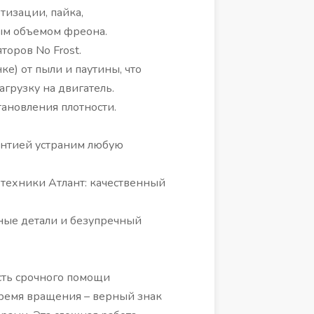
тизации, пайка,
ым объемом фреона.
торов No Frost.
е) от пыли и паутины, что
агрузку на двигатель.
тановления плотности.
рантией устраним любую
 техники Атлант: качественный
ые детали и безупречный
сть срочного помощи
 время вращения – верный знак