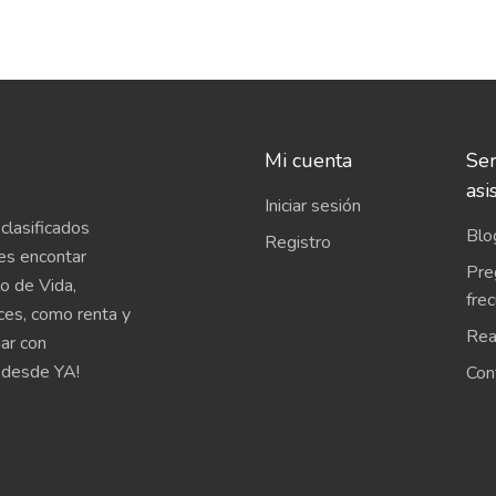
Mi cuenta
Ser
asi
Iniciar sesión
clasificados
Blo
Registro
es encontar
Pre
o de Vida,
fre
íces, como renta y
Rea
uar con
 desde YA!
Con