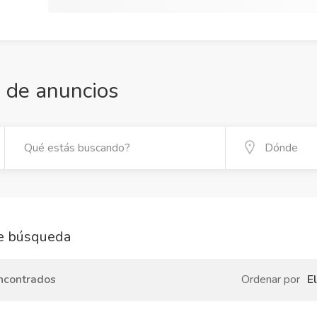
 de anuncios
e búsqueda
ncontrados
Ordenar por
E