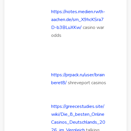
https://notes.medien.rwth-
aachen.de/sm_X9hcKSra7
D-b3BLuXKw/
casino war
odds
https://prpack.ru/user/brain
beret8/
shreveport casinos
https://greecestudies.site/
wiki/Die_8_besten_Online
Casinos_Deutschlands_20
26_im_Vergleich
talking