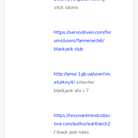
stick casino
https://servodriven.com/for
ums/users/farmerarch6/
blackjack club
http://amur.1gb.ua/user/vis
eturkey4/
schecter
blackjack atx c 7
https://resonantmindcollec
tive.com/author/eartharch2
/
black jack rules