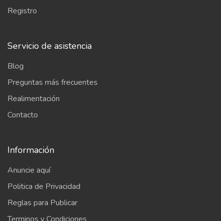
Registro
Servicio de asistencia
Blog
Preguntas más frecuentes
Realimentación
Contacto
Información
Anuncie aquí
Politica de Privacidad
Reglas para Publicar
Terminos y Condiciones