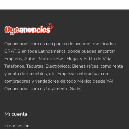
Oyeanuncios.com es una página de anuncios clasificados
GRATIS en toda Latinoamérica, donde puedes encontar
Empleos, Autos, Motocicletas, Hogar y Estilo de Vida,
Teléfonos, Tabletas, Electrónicos, Bienes raíces, como renta
y venta de inmuebles, etc. Empieza a interactuar con
compradores y vendedores de todo México desde YA!
Oyeanuncios.com es totalmente Gratis.
Mi cuenta
Iniciar sesión